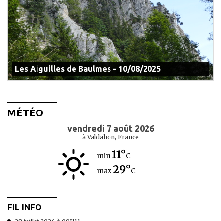
Les Aiguilles de Baulmes - 10/08/2025
MÉTÉO
vendredi 7 août 2026
à Valdahon, France
11°
min
C
29°
max
C
FIL INFO