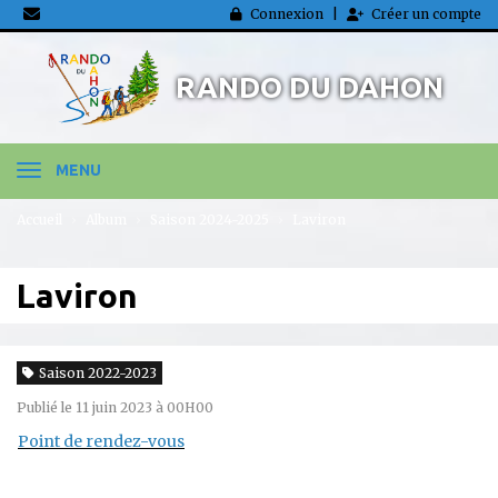
Panneau de gestion des cookies
Connexion
Créer un compte
RANDO DU DAHON
MENU
Accueil
Album
Saison 2024-2025
Laviron
Laviron
Saison 2022-2023
Publié le 11 juin 2023 à 00H00
Point de rendez-vous